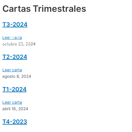
Ir
Main
Cartas Trimestrales
Menu
al
contenido
T3-2024
Leer carta
octubre 23, 2024
T2-2024
Leer carta
agosto 8, 2024
T1-2024
Leer carta
abril 16, 2024
T4-2023