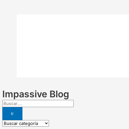
Ir
al
contenido
Inicio
Educación Financiera
Impassive Wealth FI
Blog IW
Consultas
Impassive Blog
Ir